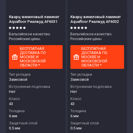
Кварц-виниловый ламинат
Кварц-виниловый ламинат
Aquafloor Риалвуд AF6031
Aquafloor Риалвуд AF6032
Бельгийское качество.
Бельгийское качество.
Российские цены.
Российские цены.
БЕСПЛАТНАЯ
БЕСПЛАТНАЯ
ДОСТАВКА ПО
ДОСТАВКА ПО
МОСКВЕ И
МОСКВЕ И
МОСКОВСКОЙ
МОСКОВСКОЙ
ОБЛАСТИ *
ОБЛАСТИ *
Тип укладки
Тип укладки
Замковой
Замковой
Встроенная подложка
Встроенная подложка
Нет
Нет
Класс
Класс
43
43
Толщина
Толщина
6 мм
6 мм
Защитный слой
Защитный слой
0.5 мм
0.5 мм