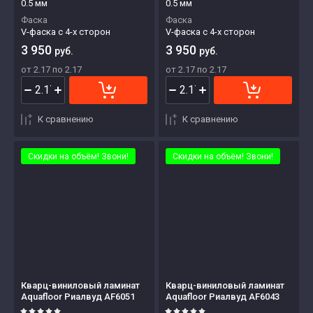
0.5 мм
0.5 мм
Фаска
Фаска
V-фаска с 4-х сторон
V-фаска с 4-х сторон
3 950
3 950
руб.
руб.
от 2.17 по 2.17
от 2.17 по 2.17
К сравнению
К сравнению
Скидки на объём! Звони!
Скидки на объём! Звони!
Кварц-виниловый ламинат
Кварц-виниловый ламинат
Aquafloor Риалвуд AF6051
Aquafloor Риалвуд AF6043