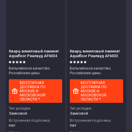
Кварц-виниловый ламинат
Кварц-виниловый ламинат
Aquafloor Риалвуд AF6034
Aquafloor Риалвуд AF6033
Бельгийское качество.
Бельгийское качество.
Российские цены.
Российские цены.
БЕСПЛАТНАЯ
БЕСПЛАТНАЯ
ДОСТАВКА ПО
ДОСТАВКА ПО
МОСКВЕ И
МОСКВЕ И
МОСКОВСКОЙ
МОСКОВСКОЙ
ОБЛАСТИ *
ОБЛАСТИ *
Тип укладки
Тип укладки
Замковой
Замковой
Встроенная подложка
Встроенная подложка
Нет
Нет