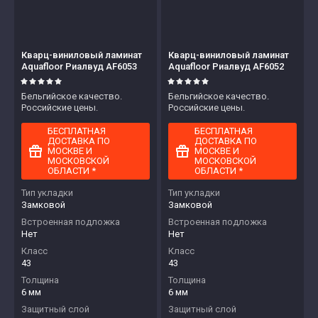
Кварц-виниловый ламинат
Кварц-виниловый ламинат
Aquafloor Риалвуд AF6053
Aquafloor Риалвуд AF6052
Бельгийское качество.
Бельгийское качество.
Российские цены.
Российские цены.
БЕСПЛАТНАЯ
БЕСПЛАТНАЯ
ДОСТАВКА ПО
ДОСТАВКА ПО
МОСКВЕ И
МОСКВЕ И
МОСКОВСКОЙ
МОСКОВСКОЙ
ОБЛАСТИ *
ОБЛАСТИ *
Тип укладки
Тип укладки
Замковой
Замковой
Встроенная подложка
Встроенная подложка
Нет
Нет
Класс
Класс
43
43
Толщина
Толщина
6 мм
6 мм
Защитный слой
Защитный слой