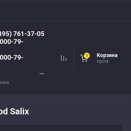
495) 761-37-05
 000-79-
Корзина
0
 000-79-
пуста
онок
d Salix