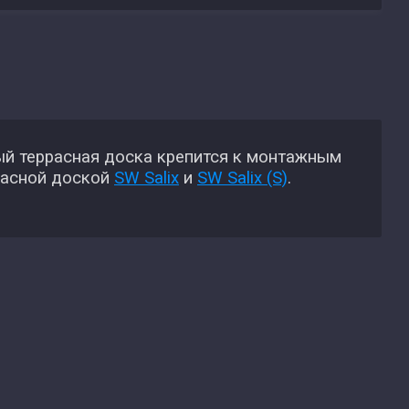
й террасная доска крепится к монтажным
расной доской
SW Salix
и
SW Salix (S)
.