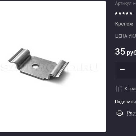
Артикул:
н
Крепёж
ЦЕНА УК
35
руб
К ср
Поделить
Рас