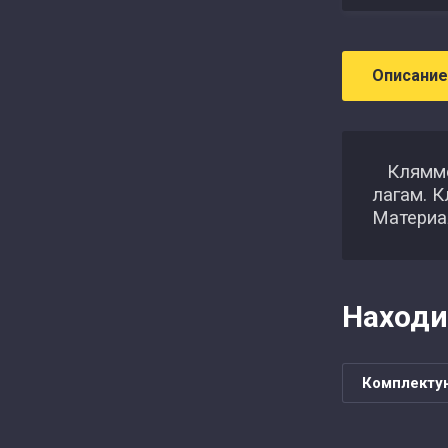
Описание
Кляммер
лагам. 
Материа
Находи
Комплект