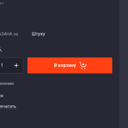
ет
Штуку
АЗАНА за
.
В корзину
авнению
ся
печатать