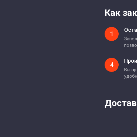
Как за
Оста
1
Запол
позво
Прои
4
Вы пр
удоб
Достав