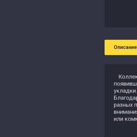
Описание
Коллекц
появивш
укладки.
Благодар
разных 
внимания
или ком