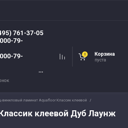
495) 761-37-05
 000-79-
Корзина
0
 000-79-
пуста
онок
ц-виниловый ламинат Aquafloor Классик клеевой
/
Классик клеевой Дуб Лаунж