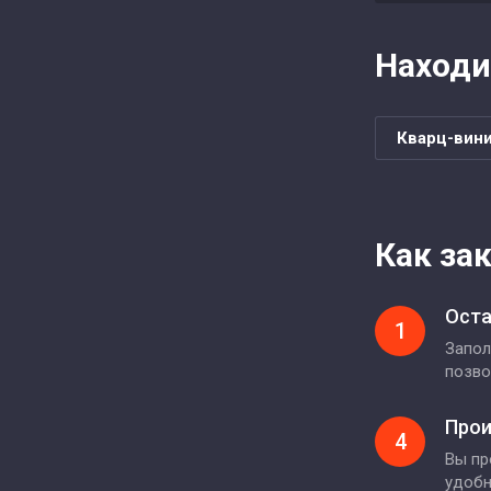
Находи
Кварц-вини
Как за
Оста
1
Запол
позво
Прои
4
Вы пр
удоб