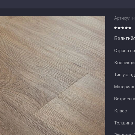
Артикул:
н
Бельгийс
Страна п
Коллекц
Тип укла
Материал
Встроенн
Класс
Толщина