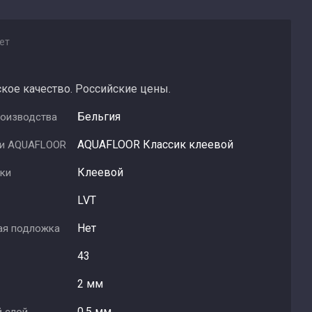
ет
кое качество. Российские цены.
Бельгия
роизводства
AQUAFLOOR Классик клеевой
ии AQUAFLOOR
Клеевой
дки
LVT
Нет
ая подложка
43
2 мм
0.5 мм