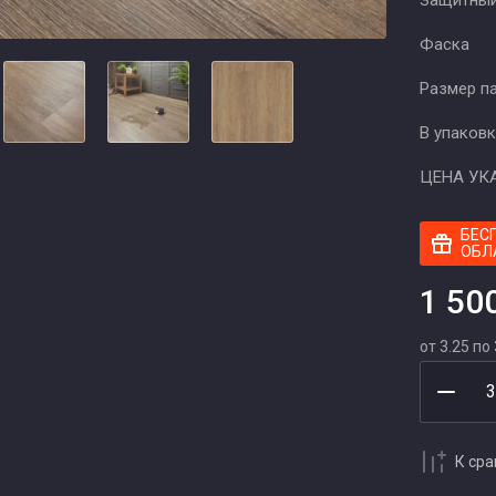
Защитный
Фаска
Размер п
В упаковк
ЦЕНА УК
БЕС
ОБЛ
1 50
от 3.25 по 
К ср