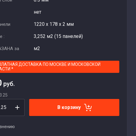
 слой
нет
1220 х 178 х 2 мм
анели
3,252 м2 (15 панелей)
е :
м2
АЗАНА за
ПЛАТНАЯ ДОСТАВКА ПО МОСКВЕ И МОСКОВСКОЙ
АСТИ *
0
руб.
3.25
В корзину
авнению