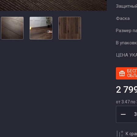
Защитный
Фаска
Размер п
В упаковк
ЦЕНА УК
БЕС
ОБЛ
2 79
от 3.47 по 
К ср