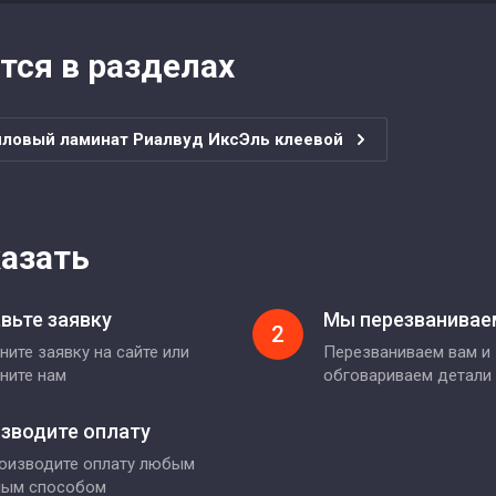
тся в разделах
иловый ламинат Риалвуд ИксЭль клеевой
казать
вьте заявку
Мы перезванивае
2
ните заявку на сайте или
Перезваниваем вам и
ните нам
обговариваем детали
зводите оплату
оизводите оплату любым
ным способом