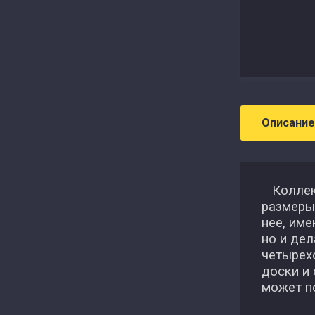
Описание
Коллекц
размеры
нее, име
но и де
четырех
доски и 
может по