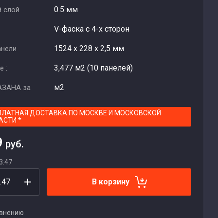
0.5 мм
 слой
V-фаска с 4-х сторон
1524 х 228 х 2,5 мм
анели
3,477 м2 (10 панелей)
е :
м2
АЗАНА за
ПЛАТНАЯ ДОСТАВКА ПО МОСКВЕ И МОСКОВСКОЙ
АСТИ *
9
руб.
3.47
В корзину
авнению