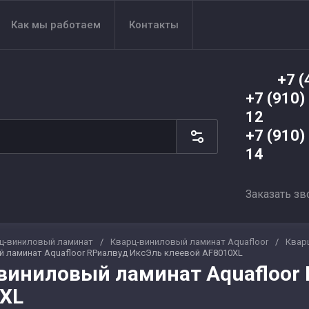
Как мы работаем
Контакты
+7 (
+7 (910)
12
+7 (910)
14
Заказать зв
ц-виниловый ламинат
/
Кварц-виниловый ламинат Aquafloor
/
Квар
 ламинат Aquafloor RРиалвуд ИксЭль клеевой AF8010XL
виниловый ламинат Aquafloor 
XL