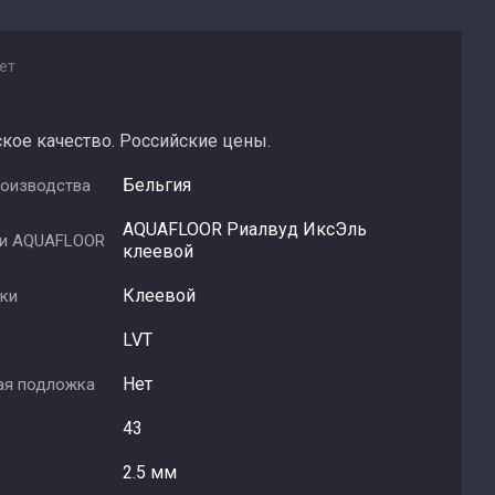
ет
кое качество. Российские цены.
Бельгия
роизводства
AQUAFLOOR Риалвуд ИксЭль
ии AQUAFLOOR
клеевой
Клеевой
дки
LVT
Нет
ая подложка
43
2.5 мм