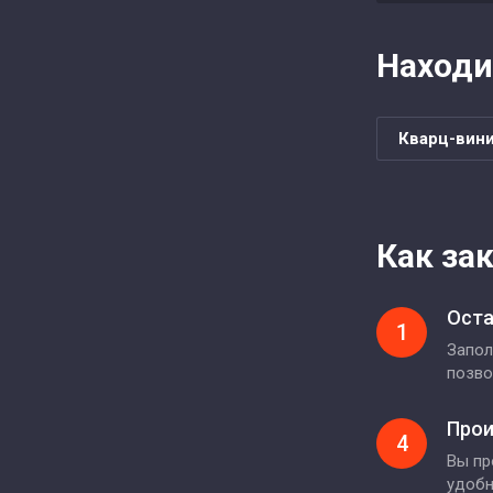
Находи
Кварц-вин
Как за
Оста
1
Запол
позво
Прои
4
Вы пр
удоб