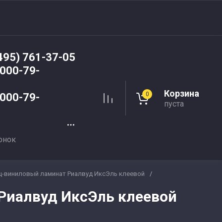
495) 761-37-05
 000-79-
Корзина
0
 000-79-
пуста
онок
ц-виниловый ламинат Риалвуд ИксЭль клеевой
/
Риалвуд ИксЭль клеевой