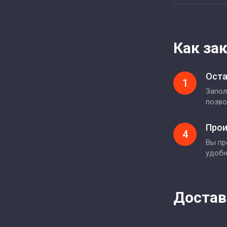
Как за
Оста
1
Запол
позво
Прои
4
Вы пр
удоб
Достав