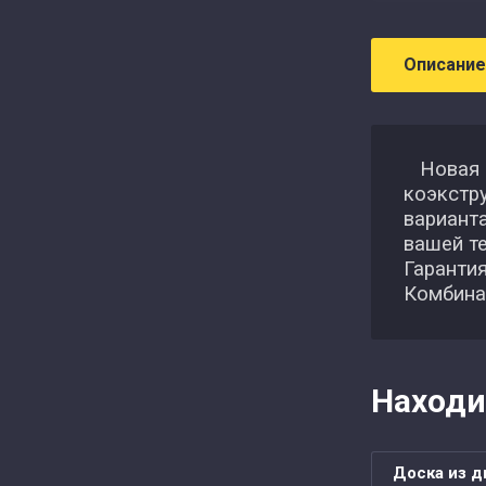
Описание
Новая к
коэкстру
вариант
вашей те
Гарантия
Комбинац
Находи
Доска из д