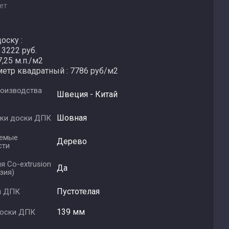
ет
оску :
 3222 руб.
7,25 м.п./м2
метр квадратный : 7786 руб/м2
роизводства
Швеция - Китай
Шовная
дки доски ДПК
уемые
Дерево
сти
я Co-extrusion
Да
зия)
Пустотелая
и ДПК
139 мм
оски ДПК