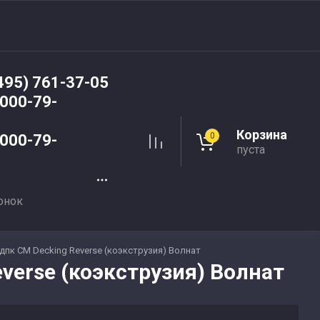
495) 761-37-05
 000-79-
Корзина
0
 000-79-
пуста
онок
дпк CM Decking Reverse (коэкструзия) Волнат
verse (коэкструзия) Волнат