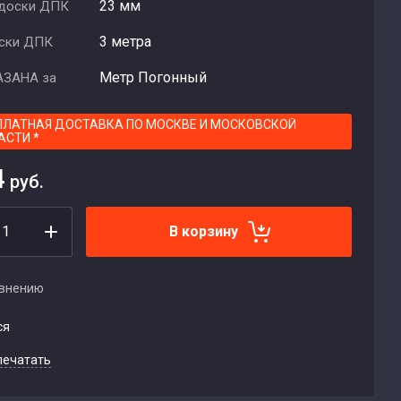
23 мм
доски ДПК
3 метра
ски ДПК
Метр Погонный
АЗАНА за
ПЛАТНАЯ ДОСТАВКА ПО МОСКВЕ И МОСКОВСКОЙ
АСТИ *
4
руб.
В корзину
авнению
ся
печатать