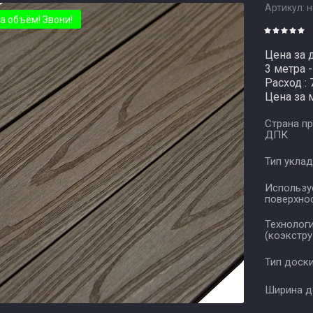
Артикул:
н
а объём! Звони!
Цена за д
3 метра -
Расход : 
Цена за 
Страна п
ДПК
Тип укла
Использ
поверхно
Технологи
(коэкстру
Тип доск
Ширина д